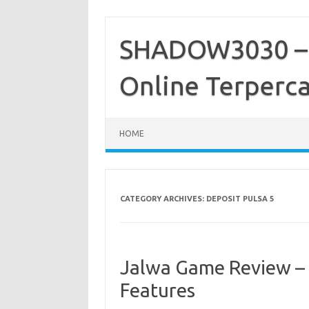
Skip
to
content
SHADOW3030 – D
Online Terperc
HOME
CATEGORY ARCHIVES:
DEPOSIT PULSA 5
Jalwa Game Review – 
Features