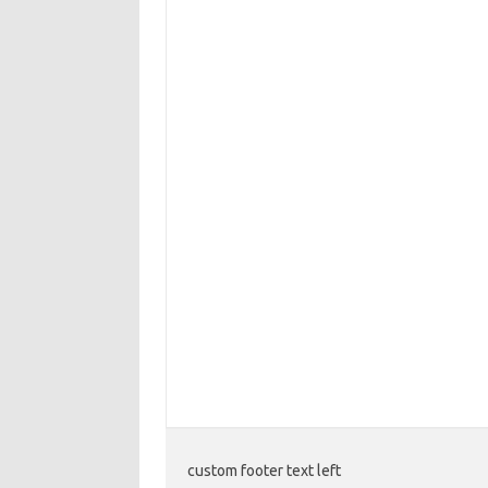
custom footer text left