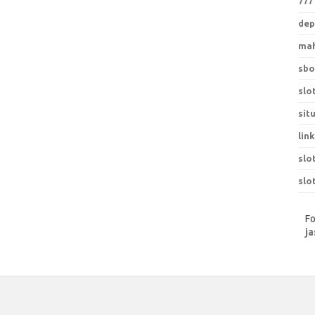
777
dep
mah
sbo
slo
sit
link
slo
slo
Fo
ja