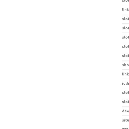
slo
lin
slo
slo
slo
slo
slo
sbo
lin
jud
slo
slo
dew
sit