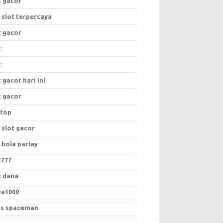
t gacor
k slot terpercaya
t gacor
t
t
t gacor hari ini
t gacor
top
k slot gacor
i bola parlay
t777
t dana
a1000
us spaceman