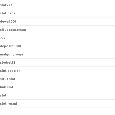
slot777
slot dana
dewa1000
situs spaceman
777
deposit 5000
mahjong ways
sbobet88
slot depo 5k
situs slot
link slot
slot
slot resmi