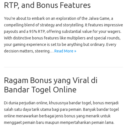
RTP, and Bonus Features
You’re about to embark on an exploration of the Jalwa Game, a
compelling blend of strategy and storytelling. It features impressive
payouts and a 95% RTP, offering substantial value for your wagers.
With distinctive bonus features like multipliers and special rounds,
your gaming experience is set to be anything but ordinary. Every
decision matters, steering…
Read More »
Ragam Bonus yang Viral di
Bandar Togel Online
Di dunia perjudian online, khususnya bandar togel, bonus menjadi
salah satu daya tarik utama bagi para pemain. Banyak bandar togel
online menawarkan berbagai jenis bonus yang menarik untuk
menggaet pemain baru maupun mempertahankan pemain lama.