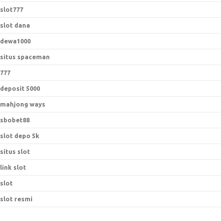
slot777
slot dana
dewa1000
situs spaceman
777
deposit 5000
mahjong ways
sbobet88
slot depo 5k
situs slot
link slot
slot
slot resmi