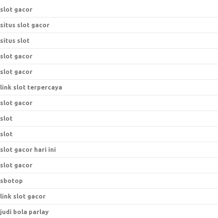
slot gacor
situs slot gacor
situs slot
slot gacor
slot gacor
link slot terpercaya
slot gacor
slot
slot
slot gacor hari ini
slot gacor
sbotop
link slot gacor
judi bola parlay