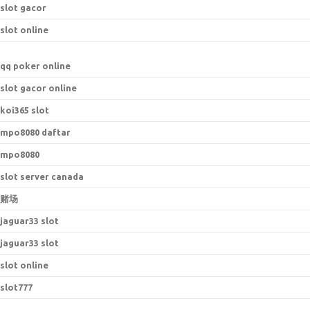
slot gacor
slot online
qq poker online
slot gacor online
koi365 slot
mpo8080 daftar
mpo8080
slot server canada
赌场
jaguar33 slot
jaguar33 slot
slot online
slot777