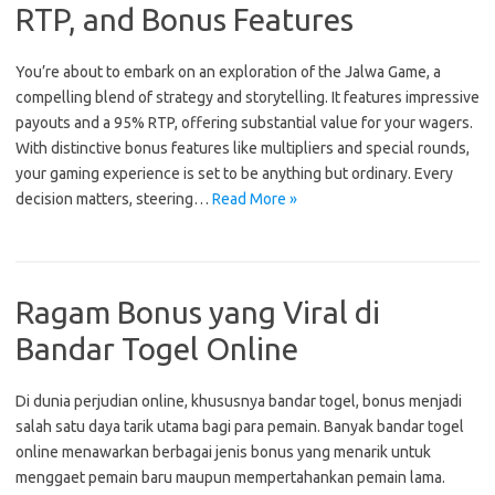
RTP, and Bonus Features
You’re about to embark on an exploration of the Jalwa Game, a
compelling blend of strategy and storytelling. It features impressive
payouts and a 95% RTP, offering substantial value for your wagers.
With distinctive bonus features like multipliers and special rounds,
your gaming experience is set to be anything but ordinary. Every
decision matters, steering…
Read More »
Ragam Bonus yang Viral di
Bandar Togel Online
Di dunia perjudian online, khususnya bandar togel, bonus menjadi
salah satu daya tarik utama bagi para pemain. Banyak bandar togel
online menawarkan berbagai jenis bonus yang menarik untuk
menggaet pemain baru maupun mempertahankan pemain lama.