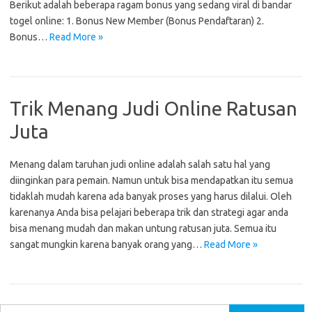
Berikut adalah beberapa ragam bonus yang sedang viral di bandar
togel online: 1. Bonus New Member (Bonus Pendaftaran) 2.
Bonus…
Read More »
Trik Menang Judi Online Ratusan
Juta
Menang dalam taruhan judi online adalah salah satu hal yang
diinginkan para pemain. Namun untuk bisa mendapatkan itu semua
tidaklah mudah karena ada banyak proses yang harus dilalui. Oleh
karenanya Anda bisa pelajari beberapa trik dan strategi agar anda
bisa menang mudah dan makan untung ratusan juta. Semua itu
sangat mungkin karena banyak orang yang…
Read More »