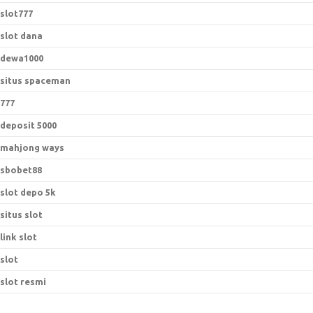
slot777
slot dana
dewa1000
situs spaceman
777
deposit 5000
mahjong ways
sbobet88
slot depo 5k
situs slot
link slot
slot
slot resmi