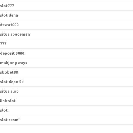
slot777
slot dana
dewa1000
situs spaceman
777
deposit 5000
mahjong ways
sbobet88
slot depo 5k
situs slot
link slot
slot
slot resmi