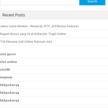
S
e
a
Recent Posts
r
c
Jalwa Game Review – Rewards, RTP, and Bonus Features
h
Ragam Bonus yang Viral di Bandar Togel Online
f
o
Trik Menang Judi Online Ratusan Juta
r
:
slot gacor
slot online
slot88
mejavip
hkbpokerqq
hkbpokerqq
hkbpokerqq