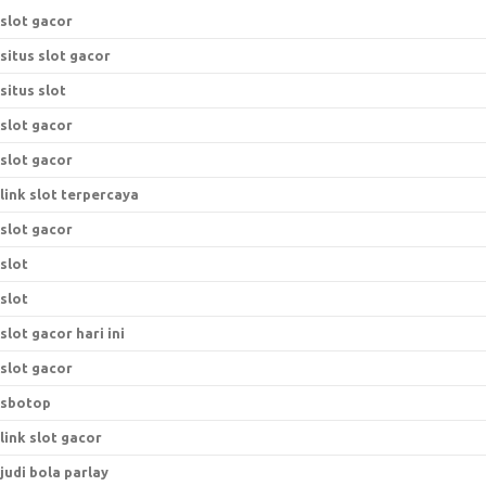
slot gacor
situs slot gacor
situs slot
slot gacor
slot gacor
link slot terpercaya
slot gacor
slot
slot
slot gacor hari ini
slot gacor
sbotop
link slot gacor
judi bola parlay