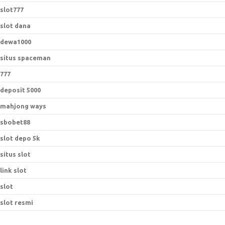
slot777
slot dana
dewa1000
situs spaceman
777
deposit 5000
mahjong ways
sbobet88
slot depo 5k
situs slot
link slot
slot
slot resmi