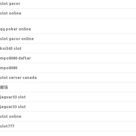
slot gacor
slot online
qq poker online
slot gacor online
koi365 slot
mpo8080 daftar
mpo8080
slot server canada
赌场
jaguar33 slot
jaguar33 slot
slot online
slot777