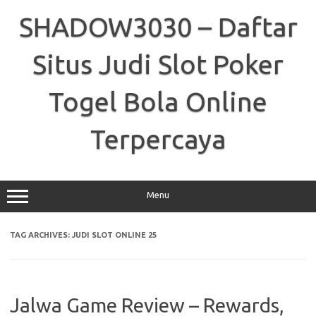
Skip
to
SHADOW3030 – Daftar
content
Situs Judi Slot Poker
Togel Bola Online
Terpercaya
Menu
TAG ARCHIVES:
JUDI SLOT ONLINE 25
Jalwa Game Review – Rewards,