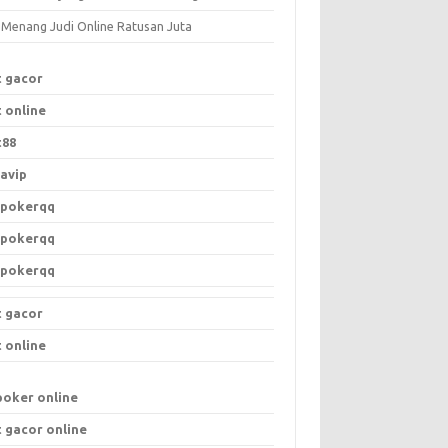
k Menang Judi Online Ratusan Juta
t gacor
t online
t88
avip
bpokerqq
bpokerqq
bpokerqq
t gacor
t online
poker online
t gacor online