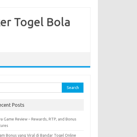
er Togel Bola
rch
ecent Posts
wa Game Review – Rewards, RTP, and Bonus
tures
am Bonus yang Viral di Bandar Togel Online