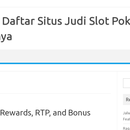
aftar Situs Judi Slot Pok
aya
Sea
for:
R
Rewards, RTP, and Bonus
Jal
Fea
Rag