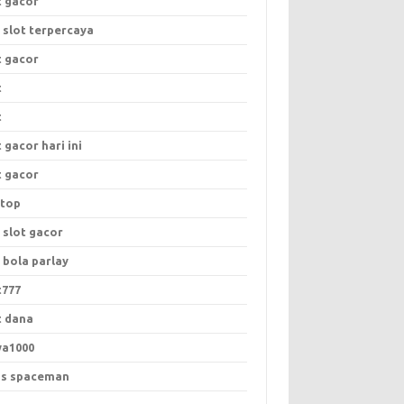
t gacor
k slot terpercaya
t gacor
t
t
t gacor hari ini
t gacor
top
k slot gacor
i bola parlay
t777
t dana
a1000
us spaceman