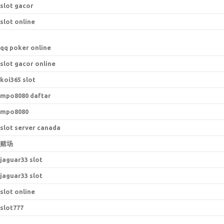
slot gacor
slot online
qq poker online
slot gacor online
koi365 slot
mpo8080 daftar
mpo8080
slot server canada
赌场
jaguar33 slot
jaguar33 slot
slot online
slot777