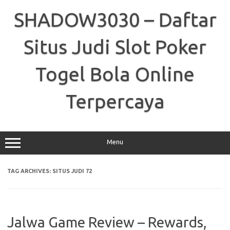
Skip
to
SHADOW3030 – Daftar
content
Situs Judi Slot Poker
Togel Bola Online
Terpercaya
Menu
TAG ARCHIVES:
SITUS JUDI 72
Jalwa Game Review – Rewards,