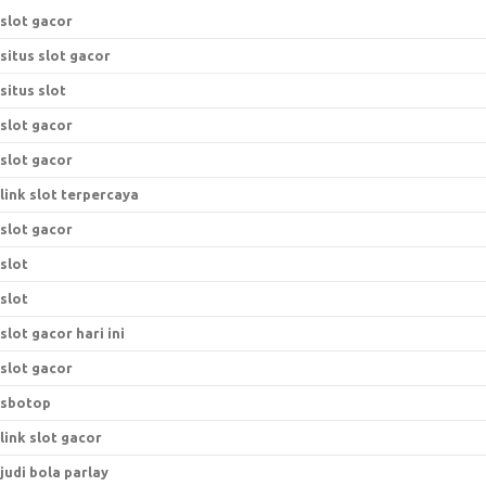
slot gacor
situs slot gacor
situs slot
slot gacor
slot gacor
link slot terpercaya
slot gacor
slot
slot
slot gacor hari ini
slot gacor
sbotop
link slot gacor
judi bola parlay