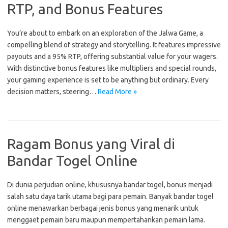
RTP, and Bonus Features
You’re about to embark on an exploration of the Jalwa Game, a
compelling blend of strategy and storytelling. It features impressive
payouts and a 95% RTP, offering substantial value for your wagers.
With distinctive bonus features like multipliers and special rounds,
your gaming experience is set to be anything but ordinary. Every
decision matters, steering…
Read More »
Ragam Bonus yang Viral di
Bandar Togel Online
Di dunia perjudian online, khususnya bandar togel, bonus menjadi
salah satu daya tarik utama bagi para pemain. Banyak bandar togel
online menawarkan berbagai jenis bonus yang menarik untuk
menggaet pemain baru maupun mempertahankan pemain lama.