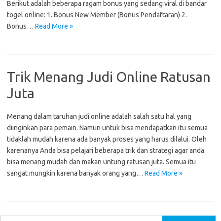
Berikut adalah beberapa ragam bonus yang sedang viral di bandar
togel online: 1. Bonus New Member (Bonus Pendaftaran) 2.
Bonus…
Read More »
Trik Menang Judi Online Ratusan
Juta
Menang dalam taruhan judi online adalah salah satu hal yang
diinginkan para pemain. Namun untuk bisa mendapatkan itu semua
tidaklah mudah karena ada banyak proses yang harus dilalui. Oleh
karenanya Anda bisa pelajari beberapa trik dan strategi agar anda
bisa menang mudah dan makan untung ratusan juta. Semua itu
sangat mungkin karena banyak orang yang…
Read More »