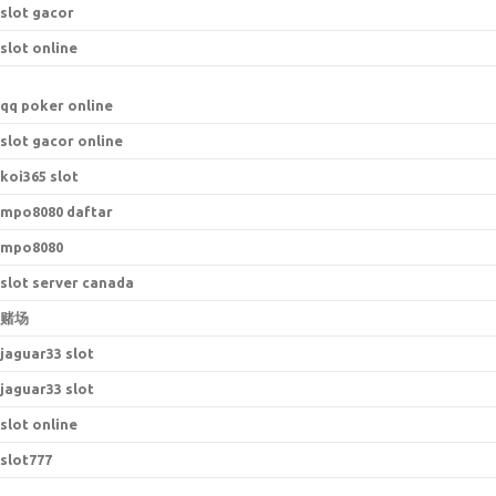
slot gacor
slot online
qq poker online
slot gacor online
koi365 slot
mpo8080 daftar
mpo8080
slot server canada
赌场
jaguar33 slot
jaguar33 slot
slot online
slot777