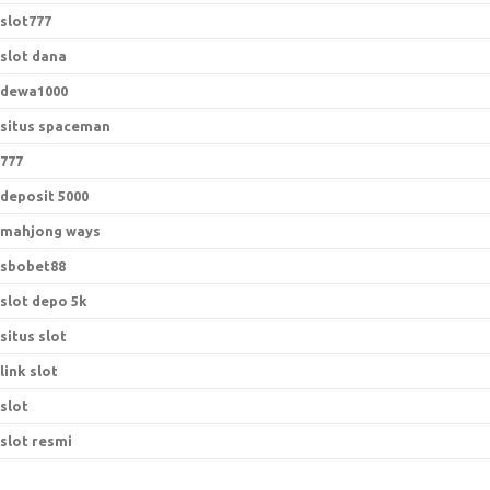
slot777
slot dana
dewa1000
situs spaceman
777
deposit 5000
mahjong ways
sbobet88
slot depo 5k
situs slot
link slot
slot
slot resmi