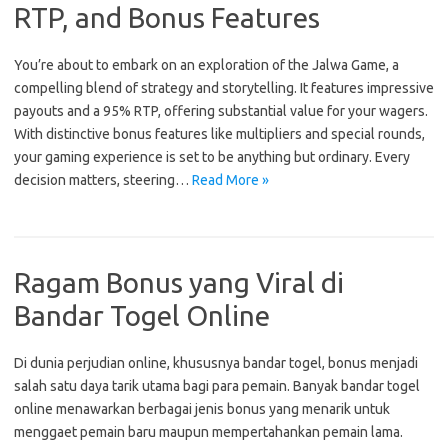
RTP, and Bonus Features
You’re about to embark on an exploration of the Jalwa Game, a
compelling blend of strategy and storytelling. It features impressive
payouts and a 95% RTP, offering substantial value for your wagers.
With distinctive bonus features like multipliers and special rounds,
your gaming experience is set to be anything but ordinary. Every
decision matters, steering…
Read More »
Ragam Bonus yang Viral di
Bandar Togel Online
Di dunia perjudian online, khususnya bandar togel, bonus menjadi
salah satu daya tarik utama bagi para pemain. Banyak bandar togel
online menawarkan berbagai jenis bonus yang menarik untuk
menggaet pemain baru maupun mempertahankan pemain lama.