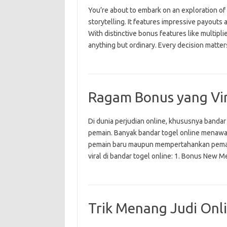
You’re about to embark on an exploration of
storytelling. It features impressive payouts
With distinctive bonus features like multipl
anything but ordinary. Every decision matte
Ragam Bonus yang Vir
Di dunia perjudian online, khususnya bandar 
pemain. Banyak bandar togel online menawa
pemain baru maupun mempertahankan pemain
viral di bandar togel online: 1. Bonus New
Trik Menang Judi Onl