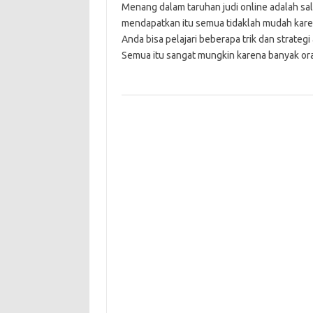
Menang dalam taruhan judi online adalah sal
mendapatkan itu semua tidaklah mudah karen
Anda bisa pelajari beberapa trik dan strate
Semua itu sangat mungkin karena banyak 