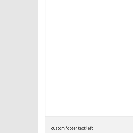
custom footer text left