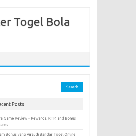
er Togel Bola
rch
ecent Posts
wa Game Review – Rewards, RTP, and Bonus
tures
am Bonus yang Viral di Bandar Togel Online