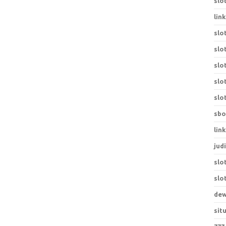
slo
lin
slo
slo
slo
slo
slo
sbo
lin
jud
slo
slo
dew
sit