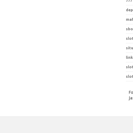
777
dep
mah
sbo
slo
sit
link
slo
slo
Fo
ja