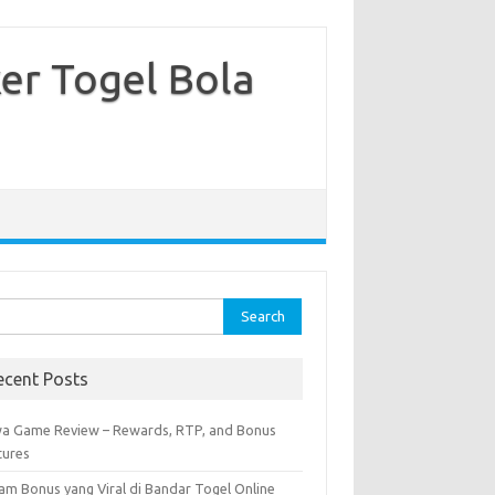
er Togel Bola
rch
ecent Posts
wa Game Review – Rewards, RTP, and Bonus
tures
am Bonus yang Viral di Bandar Togel Online