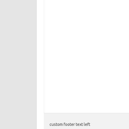
custom footer text left