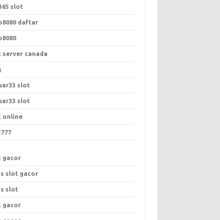
365 slot
8080 daftar
o8080
t server canada
场
uar33 slot
uar33 slot
t online
t777
t gacor
us slot gacor
us slot
t gacor