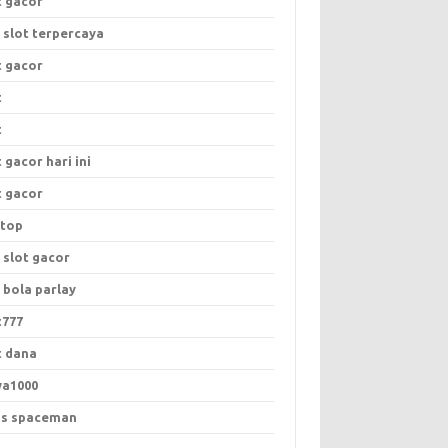
t gacor
k slot terpercaya
t gacor
t
t
t gacor hari ini
t gacor
top
k slot gacor
i bola parlay
t777
t dana
a1000
us spaceman