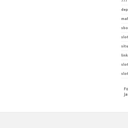
777
dep
mah
sbo
slo
sit
link
slo
slo
Fo
ja