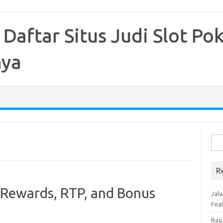
aftar Situs Judi Slot Pok
aya
Sea
for:
R
Rewards, RTP, and Bonus
Jal
Fea
Rag