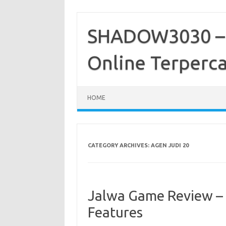
Skip
to
content
SHADOW3030 – D
Online Terperc
HOME
CATEGORY ARCHIVES:
AGEN JUDI 20
Jalwa Game Review – 
Features