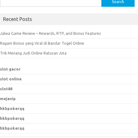
S
e
a
Recent Posts
r
c
Jalwa Game Review – Rewards, RTP, and Bonus Features
h
Ragam Bonus yang Viral di Bandar Togel Online
f
o
Trik Menang Judi Online Ratusan Juta
r
:
slot gacor
slot online
slot88
mejavip
hkbpokerqq
hkbpokerqq
hkbpokerqq