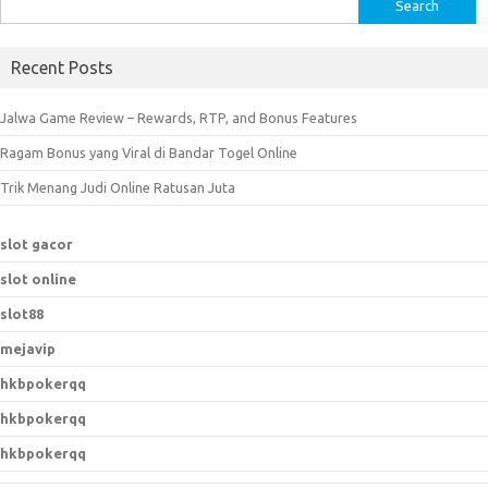
S
e
a
Recent Posts
r
c
Jalwa Game Review – Rewards, RTP, and Bonus Features
h
Ragam Bonus yang Viral di Bandar Togel Online
f
o
Trik Menang Judi Online Ratusan Juta
r
:
slot gacor
slot online
slot88
mejavip
hkbpokerqq
hkbpokerqq
hkbpokerqq