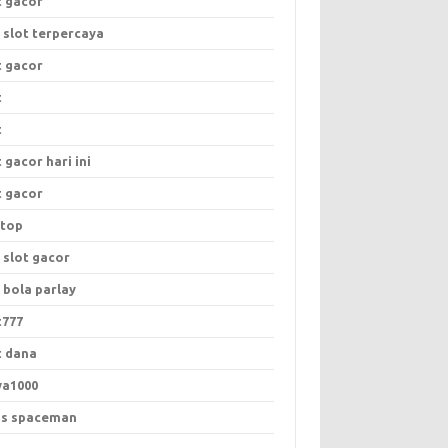
t gacor
k slot terpercaya
t gacor
t
t
t gacor hari ini
t gacor
top
k slot gacor
i bola parlay
t777
t dana
a1000
us spaceman