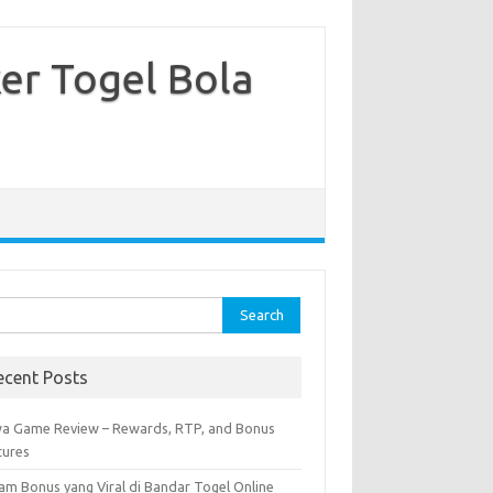
er Togel Bola
rch
ecent Posts
wa Game Review – Rewards, RTP, and Bonus
tures
am Bonus yang Viral di Bandar Togel Online