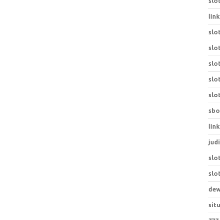
slo
lin
slo
slo
slo
slo
slo
sbo
lin
jud
slo
slo
dew
sit