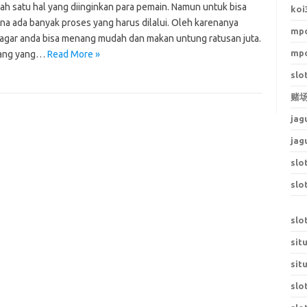
ah satu hal yang diinginkan para pemain. Namun untuk bisa
koi
a ada banyak proses yang harus dilalui. Oleh karenanya
mpo
gi agar anda bisa menang mudah dan makan untung ratusan juta.
mp
orang yang…
Read More »
slo
赌
jag
jag
slo
slo
slo
sit
sit
slo