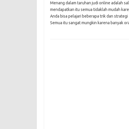
Menang dalam taruhan judi online adalah sal
mendapatkan itu semua tidaklah mudah karen
Anda bisa pelajari beberapa trik dan strate
Semua itu sangat mungkin karena banyak 