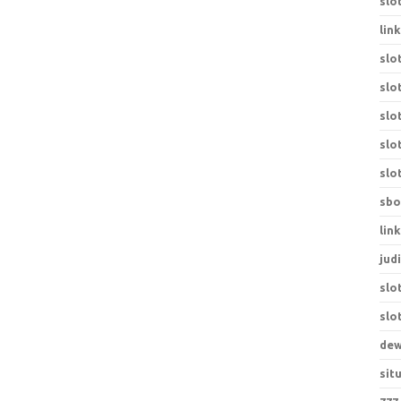
slo
lin
slo
slo
slo
slo
slo
sbo
lin
jud
slo
slo
dew
sit