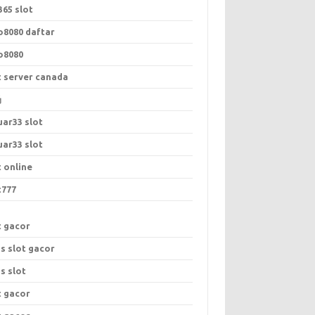
365 slot
8080 daftar
o8080
t server canada
场
uar33 slot
uar33 slot
t online
t777
t gacor
us slot gacor
us slot
t gacor