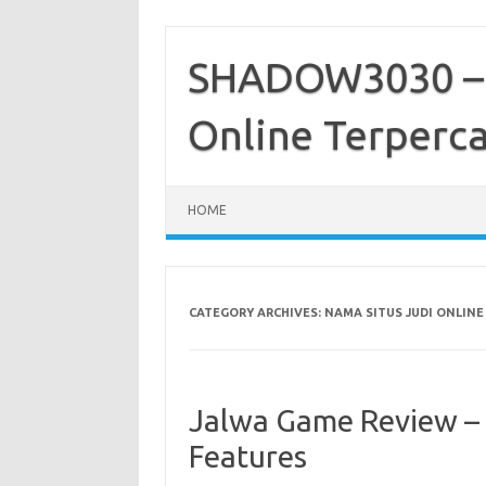
Skip
to
content
SHADOW3030 – D
Online Terperc
HOME
CATEGORY ARCHIVES:
NAMA SITUS JUDI ONLINE
Jalwa Game Review – 
Features