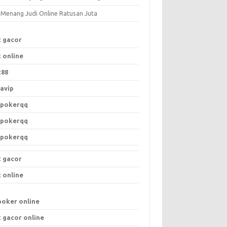
k Menang Judi Online Ratusan Juta
t gacor
t online
t88
avip
bpokerqq
bpokerqq
bpokerqq
t gacor
t online
poker online
t gacor online