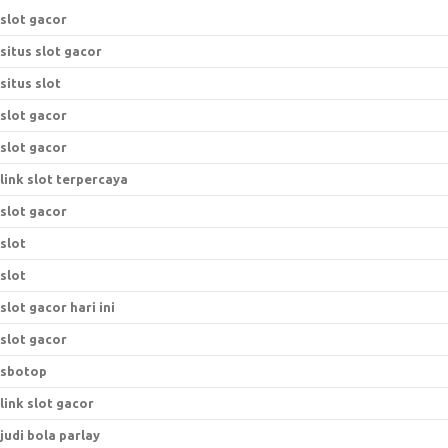
slot gacor
situs slot gacor
situs slot
slot gacor
slot gacor
link slot terpercaya
slot gacor
slot
slot
slot gacor hari ini
slot gacor
sbotop
link slot gacor
judi bola parlay