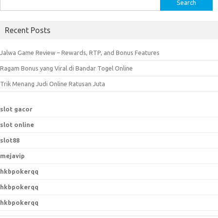
S
e
a
Recent Posts
r
c
Jalwa Game Review – Rewards, RTP, and Bonus Features
h
Ragam Bonus yang Viral di Bandar Togel Online
f
o
Trik Menang Judi Online Ratusan Juta
r
:
slot gacor
slot online
slot88
mejavip
hkbpokerqq
hkbpokerqq
hkbpokerqq