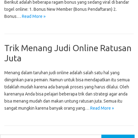
Berikut adalah beberapa ragam bonus yang sedang viral di bandar
togel online: 1. Bonus New Member (Bonus Pendaftaran) 2.
Bonus…
Read More »
Trik Menang Judi Online Ratusan
Juta
Menang dalam taruhan judi online adalah salah satu hal yang
diinginkan para pemain. Namun untuk bisa mendapatkan itu semua
tidaklah mudah karena ada banyak proses yang harus dilalui. Oleh
karenanya Anda bisa pelajari beberapa trik dan strategi agar anda
bisa menang mudah dan makan untung ratusan juta. Semua itu
sangat mungkin karena banyak orang yang…
Read More »