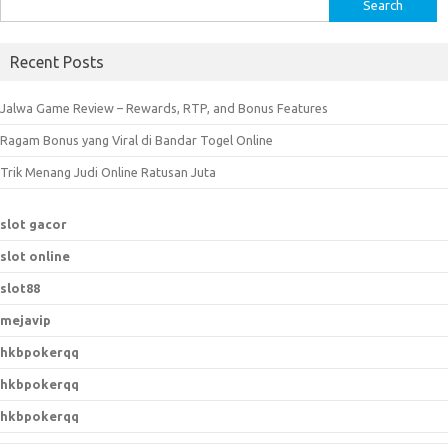
S
e
a
Recent Posts
r
c
Jalwa Game Review – Rewards, RTP, and Bonus Features
h
Ragam Bonus yang Viral di Bandar Togel Online
f
o
Trik Menang Judi Online Ratusan Juta
r
:
slot gacor
slot online
slot88
mejavip
hkbpokerqq
hkbpokerqq
hkbpokerqq