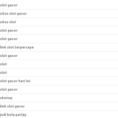
slot gacor
situs slot gacor
situs slot
slot gacor
slot gacor
link slot terpercaya
slot gacor
slot
slot
slot gacor hari ini
slot gacor
sbotop
link slot gacor
judi bola parlay