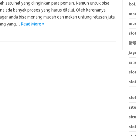
ah satu hal yang diinginkan para pemain. Namun untuk bisa
koi
a ada banyak proses yang harus dilalui. Oleh karenanya
mpo
gi agar anda bisa menang mudah dan makan untung ratusan juta.
mp
orang yang…
Read More »
slo
赌
jag
jag
slo
slo
slo
sit
sit
slo