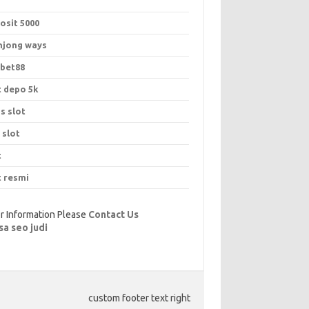
osit 5000
jong ways
bet88
t depo 5k
us slot
 slot
t
t resmi
r Information Please
Contact Us
sa seo judi
custom footer text right