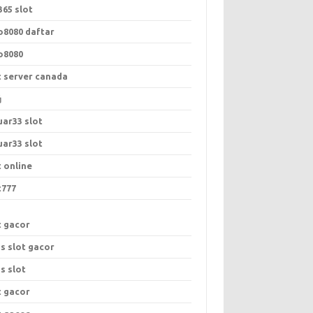
365 slot
8080 daftar
o8080
t server canada
场
uar33 slot
uar33 slot
t online
t777
t gacor
us slot gacor
us slot
t gacor