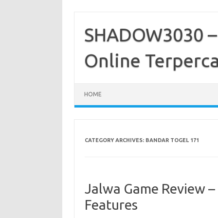
Skip
to
content
SHADOW3030 – D
Online Terperc
HOME
CATEGORY ARCHIVES:
BANDAR TOGEL 171
Jalwa Game Review – 
Features