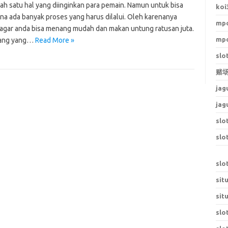
ah satu hal yang diinginkan para pemain. Namun untuk bisa
koi
a ada banyak proses yang harus dilalui. Oleh karenanya
mpo
gi agar anda bisa menang mudah dan makan untung ratusan juta.
mp
orang yang…
Read More »
slo
赌
jag
jag
slo
slo
slo
sit
sit
slo