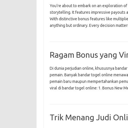
You’re about to embark on an exploration of
storytelling. It features impressive payouts
With distinctive bonus features like multipl
anything but ordinary. Every decision matte
Ragam Bonus yang Vir
Di dunia perjudian online, khususnya bandar 
pemain. Banyak bandar togel online menawa
pemain baru maupun mempertahankan pemain
viral di bandar togel online: 1. Bonus New
Trik Menang Judi Onl