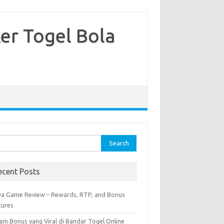
er Togel Bola
rch
ecent Posts
wa Game Review – Rewards, RTP, and Bonus
tures
am Bonus yang Viral di Bandar Togel Online