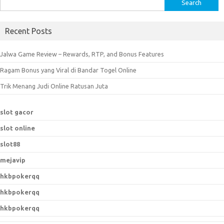
S
e
a
Recent Posts
r
c
Jalwa Game Review – Rewards, RTP, and Bonus Features
h
Ragam Bonus yang Viral di Bandar Togel Online
f
o
Trik Menang Judi Online Ratusan Juta
r
:
slot gacor
slot online
slot88
mejavip
hkbpokerqq
hkbpokerqq
hkbpokerqq