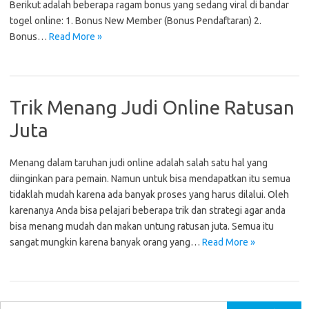
Berikut adalah beberapa ragam bonus yang sedang viral di bandar
togel online: 1. Bonus New Member (Bonus Pendaftaran) 2.
Bonus…
Read More »
Trik Menang Judi Online Ratusan
Juta
Menang dalam taruhan judi online adalah salah satu hal yang
diinginkan para pemain. Namun untuk bisa mendapatkan itu semua
tidaklah mudah karena ada banyak proses yang harus dilalui. Oleh
karenanya Anda bisa pelajari beberapa trik dan strategi agar anda
bisa menang mudah dan makan untung ratusan juta. Semua itu
sangat mungkin karena banyak orang yang…
Read More »