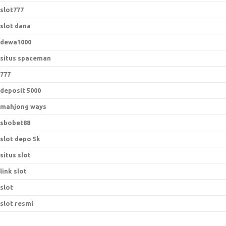
slot777
slot dana
dewa1000
situs spaceman
777
deposit 5000
mahjong ways
sbobet88
slot depo 5k
situs slot
link slot
slot
slot resmi