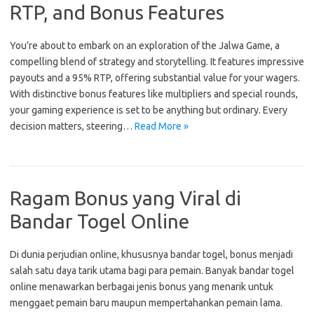
RTP, and Bonus Features
You’re about to embark on an exploration of the Jalwa Game, a
compelling blend of strategy and storytelling. It features impressive
payouts and a 95% RTP, offering substantial value for your wagers.
With distinctive bonus features like multipliers and special rounds,
your gaming experience is set to be anything but ordinary. Every
decision matters, steering…
Read More »
Ragam Bonus yang Viral di
Bandar Togel Online
Di dunia perjudian online, khususnya bandar togel, bonus menjadi
salah satu daya tarik utama bagi para pemain. Banyak bandar togel
online menawarkan berbagai jenis bonus yang menarik untuk
menggaet pemain baru maupun mempertahankan pemain lama.