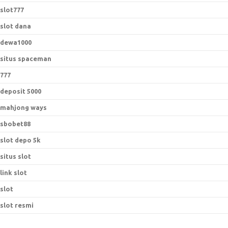
slot777
slot dana
dewa1000
situs spaceman
777
deposit 5000
mahjong ways
sbobet88
slot depo 5k
situs slot
link slot
slot
slot resmi