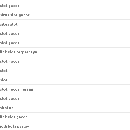
slot gacor
situs slot gacor
situs slot
slot gacor
slot gacor
link slot terpercaya
slot gacor
slot
slot
slot gacor hari ini
slot gacor
sbotop
link slot gacor
judi bola parlay