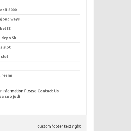
osit 5000
jong ways
bet88
t depo 5k
us slot
 slot
t
t resmi
r Information Please
Contact Us
sa seo judi
custom footer text right