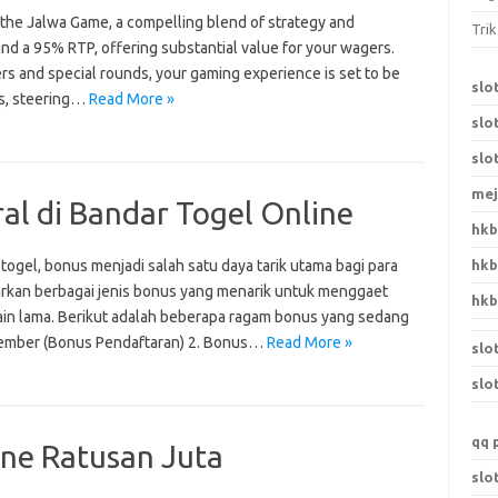
 the Jalwa Game, a compelling blend of strategy and
Tri
 and a 95% RTP, offering substantial value for your wagers.
iers and special rounds, your gaming experience is set to be
slo
rs, steering…
Read More »
slo
slo
mej
al di Bandar Togel Online
hk
togel, bonus menjadi salah satu daya tarik utama bagi para
hk
rkan berbagai jenis bonus yang menarik untuk menggaet
hk
 lama. Berikut adalah beberapa ragam bonus yang sedang
 Member (Bonus Pendaftaran) 2. Bonus…
Read More »
slo
slo
qq 
ine Ratusan Juta
slo