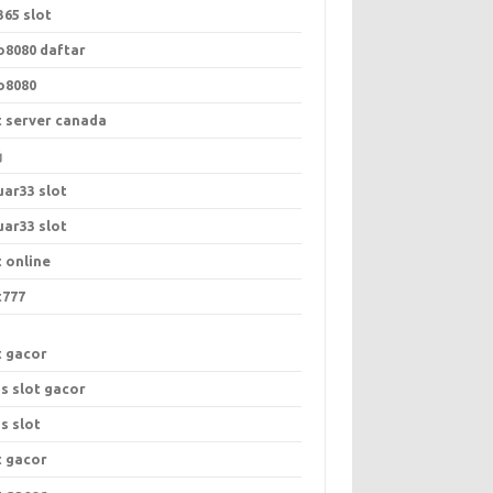
365 slot
8080 daftar
o8080
t server canada
场
uar33 slot
uar33 slot
t online
t777
t gacor
us slot gacor
us slot
t gacor