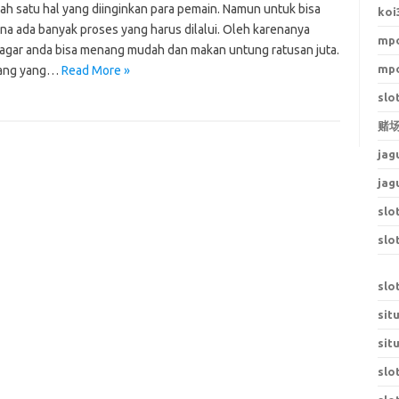
ah satu hal yang diinginkan para pemain. Namun untuk bisa
koi
a ada banyak proses yang harus dilalui. Oleh karenanya
mpo
gi agar anda bisa menang mudah dan makan untung ratusan juta.
mp
orang yang…
Read More »
slo
赌
jag
jag
slo
slo
slo
sit
sit
slo