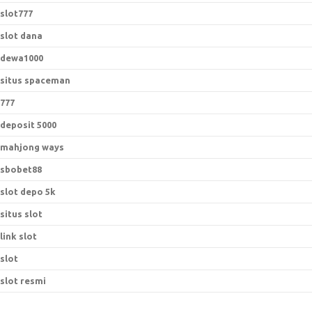
slot777
slot dana
dewa1000
situs spaceman
777
deposit 5000
mahjong ways
sbobet88
slot depo 5k
situs slot
link slot
slot
slot resmi