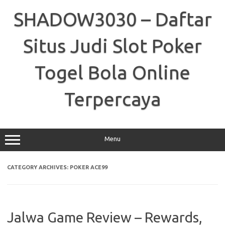
Skip
to
SHADOW3030 – Daftar
content
Situs Judi Slot Poker
Togel Bola Online
Terpercaya
Menu
CATEGORY ARCHIVES:
POKER ACE99
Jalwa Game Review – Rewards,