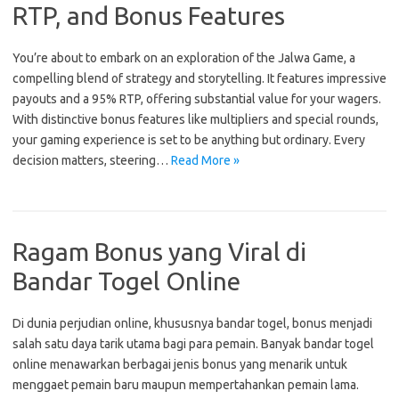
RTP, and Bonus Features
You’re about to embark on an exploration of the Jalwa Game, a
compelling blend of strategy and storytelling. It features impressive
payouts and a 95% RTP, offering substantial value for your wagers.
With distinctive bonus features like multipliers and special rounds,
your gaming experience is set to be anything but ordinary. Every
decision matters, steering…
Read More »
Ragam Bonus yang Viral di
Bandar Togel Online
Di dunia perjudian online, khususnya bandar togel, bonus menjadi
salah satu daya tarik utama bagi para pemain. Banyak bandar togel
online menawarkan berbagai jenis bonus yang menarik untuk
menggaet pemain baru maupun mempertahankan pemain lama.