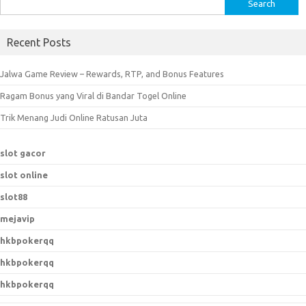
S
e
a
Recent Posts
r
c
Jalwa Game Review – Rewards, RTP, and Bonus Features
h
Ragam Bonus yang Viral di Bandar Togel Online
f
o
Trik Menang Judi Online Ratusan Juta
r
:
slot gacor
slot online
slot88
mejavip
hkbpokerqq
hkbpokerqq
hkbpokerqq