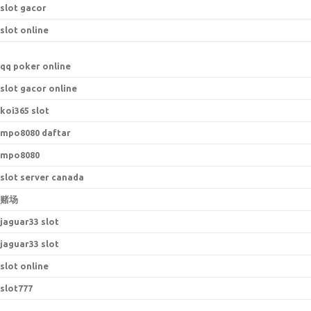
slot gacor
slot online
qq poker online
slot gacor online
koi365 slot
mpo8080 daftar
mpo8080
slot server canada
赌场
jaguar33 slot
jaguar33 slot
slot online
slot777