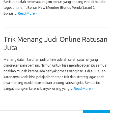
Berikut adalah beberapa ragam bonus yang sedang viral di bandar
togel online: 1. Bonus New Member (Bonus Pendaftaran) 2.
Bonus…
Read More »
Trik Menang Judi Online Ratusan
Juta
Menang dalam taruhan judi online adalah salah satu hal yang
diinginkan para pemain. Namun untuk bisa mendapatkan itu semua
tidaklah mudah karena ada banyak proses yang harus dilalui. Oleh
karenanya Anda bisa pelajari beberapa trik dan strategi agar anda
bisa menang mudah dan makan untung ratusan juta. Semua itu
sangat mungkin karena banyak orang yang…
Read More »