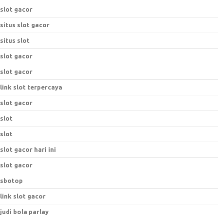
slot gacor
situs slot gacor
situs slot
slot gacor
slot gacor
link slot terpercaya
slot gacor
slot
slot
slot gacor hari ini
slot gacor
sbotop
link slot gacor
judi bola parlay