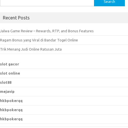
S
e
a
Recent Posts
r
c
Jalwa Game Review – Rewards, RTP, and Bonus Features
h
Ragam Bonus yang Viral di Bandar Togel Online
f
o
Trik Menang Judi Online Ratusan Juta
r
:
slot gacor
slot online
slot88
mejavip
hkbpokerqq
hkbpokerqq
hkbpokerqq