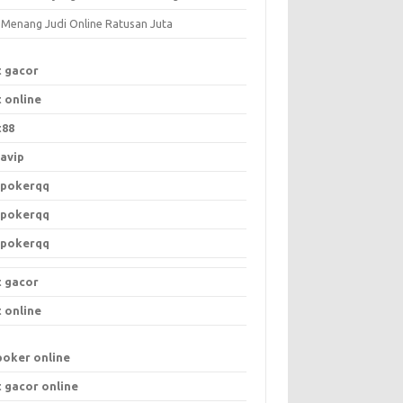
k Menang Judi Online Ratusan Juta
t gacor
t online
t88
avip
bpokerqq
bpokerqq
bpokerqq
t gacor
t online
poker online
t gacor online