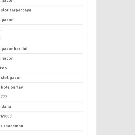
t gacor
k slot terpercaya
t gacor
t
t
t gacor hari ini
t gacor
top
k slot gacor
i bola parlay
t777
t dana
a1000
us spaceman