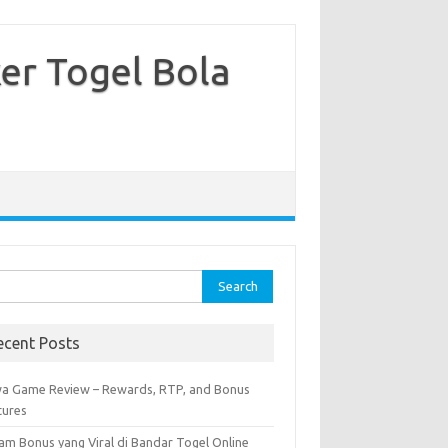
er Togel Bola
rch
ecent Posts
wa Game Review – Rewards, RTP, and Bonus
tures
am Bonus yang Viral di Bandar Togel Online