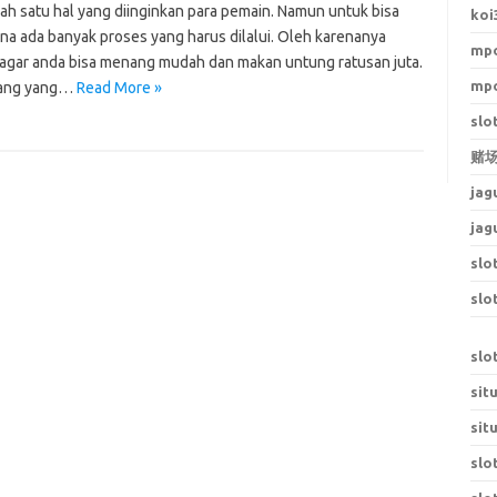
ah satu hal yang diinginkan para pemain. Namun untuk bisa
koi
a ada banyak proses yang harus dilalui. Oleh karenanya
mpo
gi agar anda bisa menang mudah dan makan untung ratusan juta.
mp
orang yang…
Read More »
slo
赌
jag
jag
slo
slo
slo
sit
sit
slo