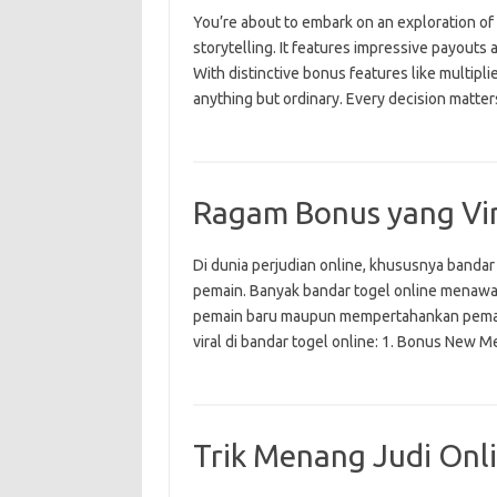
You’re about to embark on an exploration of
storytelling. It features impressive payouts
With distinctive bonus features like multipl
anything but ordinary. Every decision matte
Ragam Bonus yang Vir
Di dunia perjudian online, khususnya bandar 
pemain. Banyak bandar togel online menawa
pemain baru maupun mempertahankan pemain
viral di bandar togel online: 1. Bonus New
Trik Menang Judi Onl