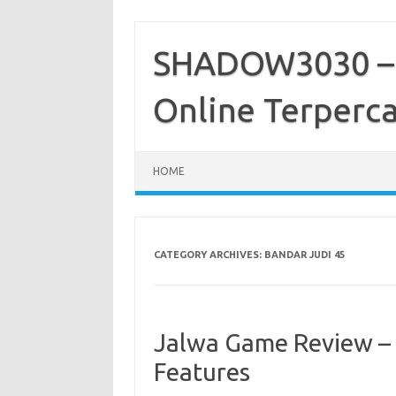
Skip
to
content
SHADOW3030 – D
Online Terperc
HOME
CATEGORY ARCHIVES:
BANDAR JUDI 45
Jalwa Game Review – 
Features