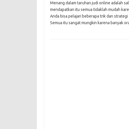
Menang dalam taruhan judi online adalah sal
mendapatkan itu semua tidaklah mudah karen
Anda bisa pelajari beberapa trik dan strate
Semua itu sangat mungkin karena banyak 