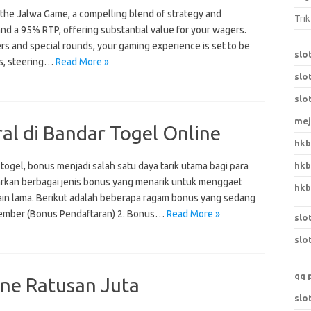
 the Jalwa Game, a compelling blend of strategy and
Tri
 and a 95% RTP, offering substantial value for your wagers.
iers and special rounds, your gaming experience is set to be
slo
rs, steering…
Read More »
slo
slo
mej
al di Bandar Togel Online
hk
togel, bonus menjadi salah satu daya tarik utama bagi para
hk
rkan berbagai jenis bonus yang menarik untuk menggaet
hk
 lama. Berikut adalah beberapa ragam bonus yang sedang
 Member (Bonus Pendaftaran) 2. Bonus…
Read More »
slo
slo
qq 
ine Ratusan Juta
slo