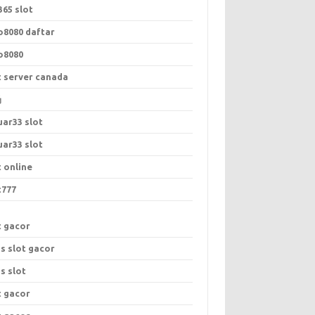
365 slot
8080 daftar
o8080
t server canada
场
uar33 slot
uar33 slot
t online
t777
t gacor
us slot gacor
us slot
t gacor