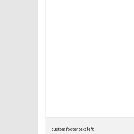
custom footer text left