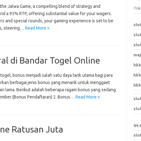
 the Jalwa Game, a compelling blend of strategy and
Tri
 and a 95% RTP, offering substantial value for your wagers.
iers and special rounds, your gaming experience is set to be
slo
rs, steering…
Read More »
slo
slo
mej
al di Bandar Togel Online
hk
togel, bonus menjadi salah satu daya tarik utama bagi para
hk
rkan berbagai jenis bonus yang menarik untuk menggaet
hk
 lama. Berikut adalah beberapa ragam bonus yang sedang
 Member (Bonus Pendaftaran) 2. Bonus…
Read More »
slo
slo
qq 
ine Ratusan Juta
slo