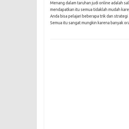
Menang dalam taruhan judi online adalah sal
mendapatkan itu semua tidaklah mudah karen
Anda bisa pelajari beberapa trik dan strate
Semua itu sangat mungkin karena banyak 