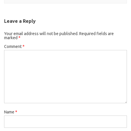
Leave a Reply
Your email address will not be published.
Required fields are
marked
*
Comment
*
Name
*