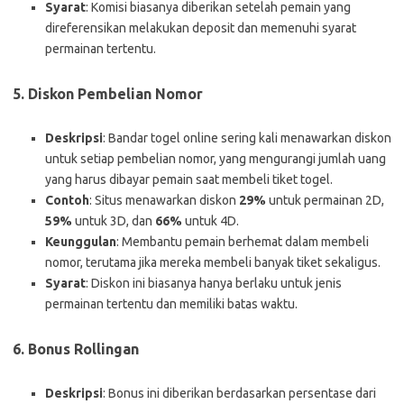
Syarat
: Komisi biasanya diberikan setelah pemain yang
direferensikan melakukan deposit dan memenuhi syarat
permainan tertentu.
5.
Diskon Pembelian Nomor
Deskripsi
: Bandar togel online sering kali menawarkan diskon
untuk setiap pembelian nomor, yang mengurangi jumlah uang
yang harus dibayar pemain saat membeli tiket togel.
Contoh
: Situs menawarkan diskon
29%
untuk permainan 2D,
59%
untuk 3D, dan
66%
untuk 4D.
Keunggulan
: Membantu pemain berhemat dalam membeli
nomor, terutama jika mereka membeli banyak tiket sekaligus.
Syarat
: Diskon ini biasanya hanya berlaku untuk jenis
permainan tertentu dan memiliki batas waktu.
6.
Bonus Rollingan
Deskripsi
: Bonus ini diberikan berdasarkan persentase dari