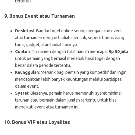
tertentu.
9.
Bonus Event atau Turnamen
Deskripsi
: Bandar togel online sering mengadakan event
atau turnamen dengan hadiah menarik, seperti bonus uang
tunai, gadget, atau hadiah lainnya.
Contoh
: Turnamen dengan total hadiah mencapai
Rp 50 juta
untuk pemain yang berhasil menebak hasil togel dengan
benar dalam periode tertentu.
Keunggulan
: Menarik bagi pemain yang kompetitif dan ingin
mendapatkan lebih banyak keuntungan melalui partisipasi
dalam event.
Syarat
: Biasanya, pemain harus memenuhi syarat minimal
taruhan atau bermain dalam jumlah tertentu untuk bisa
mengikuti event atau turnamen ini.
10.
Bonus VIP atau Loyalitas