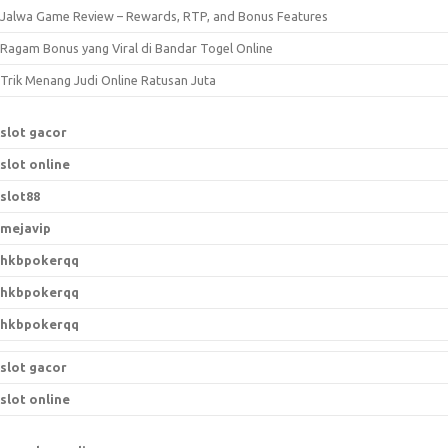
c
Jalwa Game Review – Rewards, RTP, and Bonus Features
h
Ragam Bonus yang Viral di Bandar Togel Online
f
o
Trik Menang Judi Online Ratusan Juta
r
:
slot gacor
slot online
slot88
mejavip
hkbpokerqq
hkbpokerqq
hkbpokerqq
slot gacor
slot online