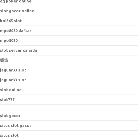
qq poker online
slot gacor online
koi365 slot
mpo8080 daftar
mpo8080
slot server canada
赌场
jaguar33 slot
jaguar33 slot
slot online
slot777
slot gacor
situs slot gacor
situs slot