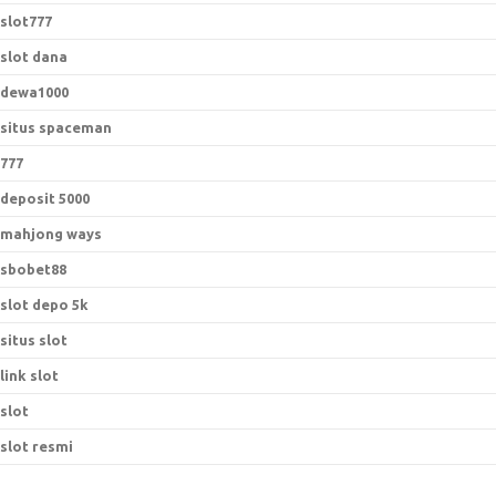
slot777
slot dana
dewa1000
situs spaceman
777
deposit 5000
mahjong ways
sbobet88
slot depo 5k
situs slot
link slot
slot
slot resmi