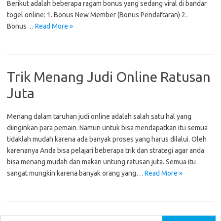
Berikut adalah beberapa ragam bonus yang sedang viral di bandar
togel online: 1. Bonus New Member (Bonus Pendaftaran) 2.
Bonus…
Read More »
Trik Menang Judi Online Ratusan
Juta
Menang dalam taruhan judi online adalah salah satu hal yang
diinginkan para pemain. Namun untuk bisa mendapatkan itu semua
tidaklah mudah karena ada banyak proses yang harus dilalui. Oleh
karenanya Anda bisa pelajari beberapa trik dan strategi agar anda
bisa menang mudah dan makan untung ratusan juta. Semua itu
sangat mungkin karena banyak orang yang…
Read More »