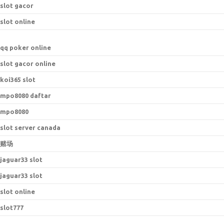
slot gacor
slot online
qq poker online
slot gacor online
koi365 slot
mpo8080 daftar
mpo8080
slot server canada
赌场
jaguar33 slot
jaguar33 slot
slot online
slot777