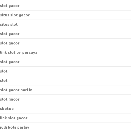
slot gacor
situs slot gacor
situs slot
slot gacor
slot gacor
link slot terpercaya
slot gacor
slot
slot
slot gacor hari ini
slot gacor
sbotop
link slot gacor
judi bola parlay