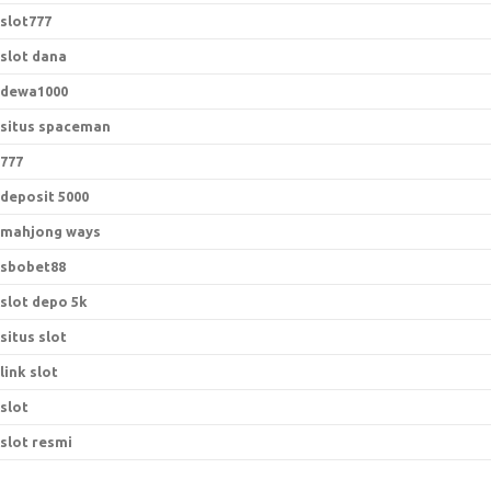
slot777
slot dana
dewa1000
situs spaceman
777
deposit 5000
mahjong ways
sbobet88
slot depo 5k
situs slot
link slot
slot
slot resmi