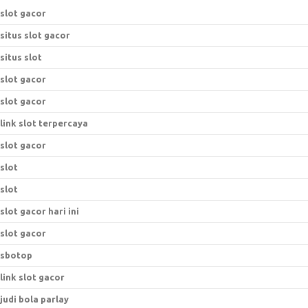
slot gacor
situs slot gacor
situs slot
slot gacor
slot gacor
link slot terpercaya
slot gacor
slot
slot
slot gacor hari ini
slot gacor
sbotop
link slot gacor
judi bola parlay