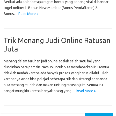
Berikut adalah beberapa ragam bonus yang sedang viral di bandar
togel online: 1. Bonus New Member (Bonus Pendaftaran) 2.
Bonus…
Read More »
Trik Menang Judi Online Ratusan
Juta
Menang dalam taruhan judi online adalah salah satu hal yang
diinginkan para pemain. Namun untuk bisa mendapatkan itu semua
tidaklah mudah karena ada banyak proses yang harus dilalui. Oleh
karenanya Anda bisa pelajari beberapa trik dan strategi agar anda
bisa menang mudah dan makan untung ratusan juta. Semua itu
sangat mungkin karena banyak orang yang…
Read More »