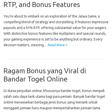
RTP, and Bonus Features
You’re about to embark on an exploration of the Jalwa Game, a
compelling blend of strategy and storytelling. It features impressive
payouts and a 95% RTP, offering substantial value for your wagers.
With distinctive bonus features like multipliers and special rounds,
your gaming experience is set to be anything but ordinary. Every
decision matters, steering…
Read More »
Ragam Bonus yang Viral di
Bandar Togel Online
Di dunia perjudian online, khususnya bandar togel, bonus menjadi
salah satu daya tarik utama bagi para pemain. Banyak bandar togel
online menawarkan berbagai jenis bonus yang menarik untuk
menggaet pemain baru maupun mempertahankan pemain lama.