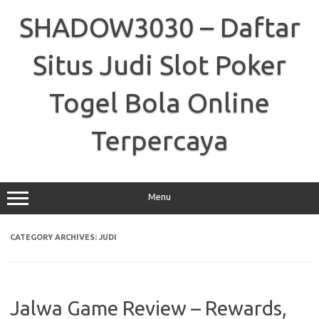
Skip
to
SHADOW3030 – Daftar
content
Situs Judi Slot Poker
Togel Bola Online
Terpercaya
Menu
CATEGORY ARCHIVES:
JUDI
Jalwa Game Review – Rewards,