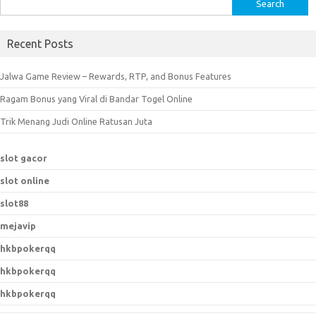
S
e
a
Recent Posts
r
c
Jalwa Game Review – Rewards, RTP, and Bonus Features
h
Ragam Bonus yang Viral di Bandar Togel Online
f
o
Trik Menang Judi Online Ratusan Juta
r
:
slot gacor
slot online
slot88
mejavip
hkbpokerqq
hkbpokerqq
hkbpokerqq