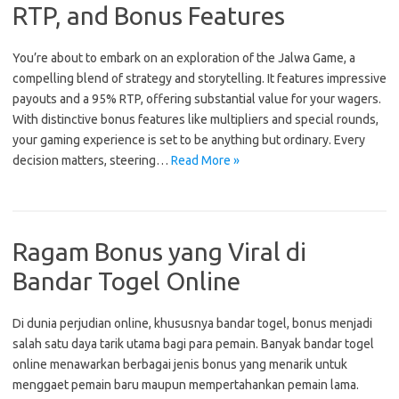
RTP, and Bonus Features
You’re about to embark on an exploration of the Jalwa Game, a
compelling blend of strategy and storytelling. It features impressive
payouts and a 95% RTP, offering substantial value for your wagers.
With distinctive bonus features like multipliers and special rounds,
your gaming experience is set to be anything but ordinary. Every
decision matters, steering…
Read More »
Ragam Bonus yang Viral di
Bandar Togel Online
Di dunia perjudian online, khususnya bandar togel, bonus menjadi
salah satu daya tarik utama bagi para pemain. Banyak bandar togel
online menawarkan berbagai jenis bonus yang menarik untuk
menggaet pemain baru maupun mempertahankan pemain lama.