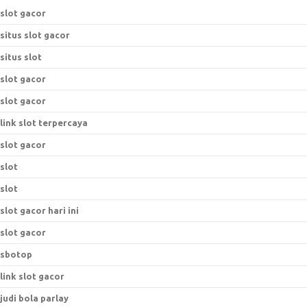
slot gacor
situs slot gacor
situs slot
slot gacor
slot gacor
link slot terpercaya
slot gacor
slot
slot
slot gacor hari ini
slot gacor
sbotop
link slot gacor
judi bola parlay