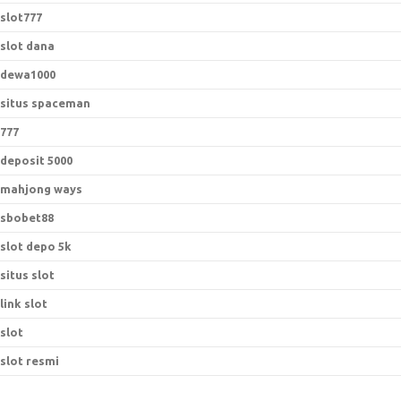
slot777
slot dana
dewa1000
situs spaceman
777
deposit 5000
mahjong ways
sbobet88
slot depo 5k
situs slot
link slot
slot
slot resmi