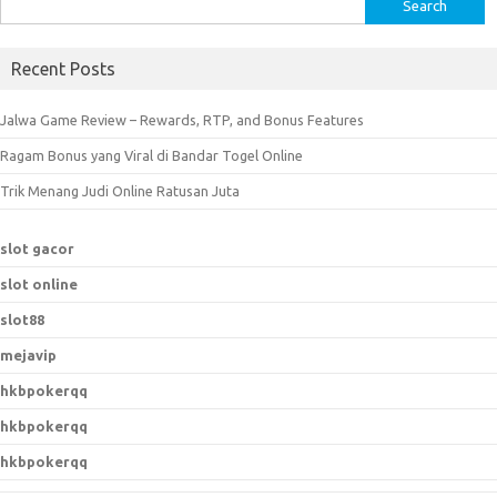
S
e
a
Recent Posts
r
c
Jalwa Game Review – Rewards, RTP, and Bonus Features
h
Ragam Bonus yang Viral di Bandar Togel Online
f
o
Trik Menang Judi Online Ratusan Juta
r
:
slot gacor
slot online
slot88
mejavip
hkbpokerqq
hkbpokerqq
hkbpokerqq