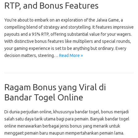
RTP, and Bonus Features
You’re about to embark on an exploration of the Jalwa Game, a
compelling blend of strategy and storytelling. It features impressive
payouts and a 95% RTP, offering substantial value for your wagers.
With distinctive bonus features like multipliers and special rounds,
your gaming experience is set to be anything but ordinary. Every
decision matters, steering…
Read More »
Ragam Bonus yang Viral di
Bandar Togel Online
Di dunia perjudian online, khususnya bandar togel, bonus menjadi
salah satu daya tarik utama bagi para pemain. Banyak bandar togel
online menawarkan berbagai jenis bonus yang menarik untuk
menggaet pemain baru maupun mempertahankan pemain lama.