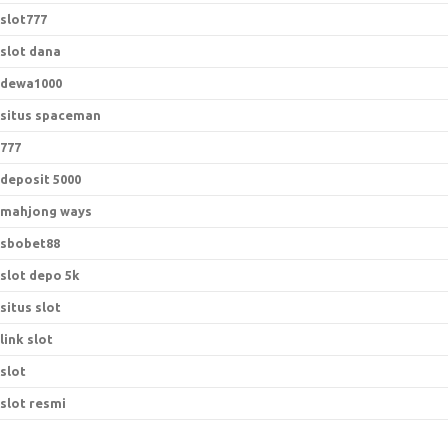
slot777
slot dana
dewa1000
situs spaceman
777
deposit 5000
mahjong ways
sbobet88
slot depo 5k
situs slot
link slot
slot
slot resmi