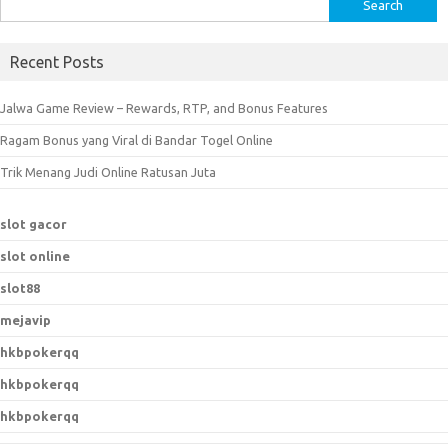
S
e
a
Recent Posts
r
c
Jalwa Game Review – Rewards, RTP, and Bonus Features
h
Ragam Bonus yang Viral di Bandar Togel Online
f
o
Trik Menang Judi Online Ratusan Juta
r
:
slot gacor
slot online
slot88
mejavip
hkbpokerqq
hkbpokerqq
hkbpokerqq