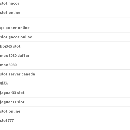
slot gacor
slot online
qq poker online
slot gacor online
koi365 slot
mpo8080 daftar
mpo8080
slot server canada
赌场
jaguar33 slot
jaguar33 slot
slot online
slot777