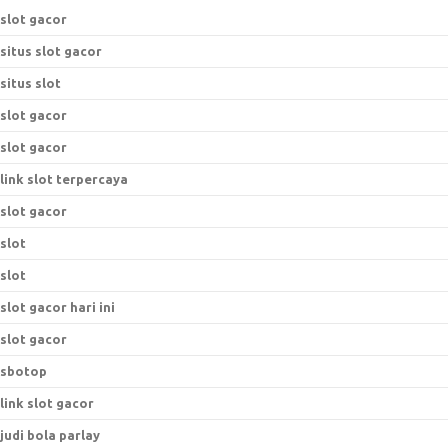
slot gacor
situs slot gacor
situs slot
slot gacor
slot gacor
link slot terpercaya
slot gacor
slot
slot
slot gacor hari ini
slot gacor
sbotop
link slot gacor
judi bola parlay