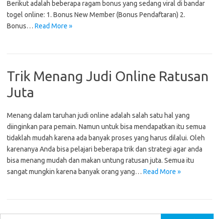
Berikut adalah beberapa ragam bonus yang sedang viral di bandar
togel online: 1. Bonus New Member (Bonus Pendaftaran) 2.
Bonus…
Read More »
Trik Menang Judi Online Ratusan
Juta
Menang dalam taruhan judi online adalah salah satu hal yang
diinginkan para pemain. Namun untuk bisa mendapatkan itu semua
tidaklah mudah karena ada banyak proses yang harus dilalui. Oleh
karenanya Anda bisa pelajari beberapa trik dan strategi agar anda
bisa menang mudah dan makan untung ratusan juta. Semua itu
sangat mungkin karena banyak orang yang…
Read More »