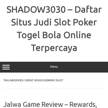
Skip
to
SHADOW3030 – Daftar
content
Situs Judi Slot Poker
Togel Bola Online
Terpercaya
Menu
TAG ARCHIVES:
CHEAT HIGGS DOMINO SLOT
Jalwa Game Review – Rewards,