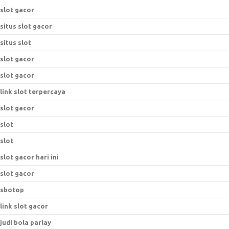
slot gacor
situs slot gacor
situs slot
slot gacor
slot gacor
link slot terpercaya
slot gacor
slot
slot
slot gacor hari ini
slot gacor
sbotop
link slot gacor
judi bola parlay