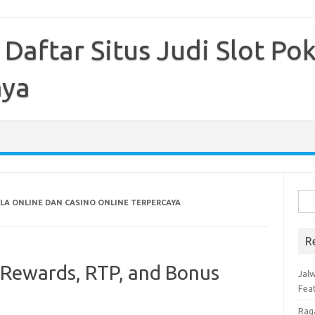
aftar Situs Judi Slot Pok
aya
Sea
OLA ONLINE DAN CASINO ONLINE TERPERCAYA
for:
R
Rewards, RTP, and Bonus
Jal
Fea
Rag