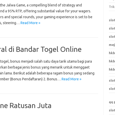
 the Jalwa Game, a compelling blend of strategy and
Tri
 and a 95% RTP, offering substantial value for your wagers.
iers and special rounds, your gaming experience is set to be
slo
rs, steering…
Read More »
slo
slo
mej
al di Bandar Togel Online
hk
togel, bonus menjadi salah satu daya tarik utama bagi para
hk
rkan berbagai jenis bonus yang menarik untuk menggaet
hk
 lama. Berikut adalah beberapa ragam bonus yang sedang
 Member (Bonus Pendaftaran) 2. Bonus…
Read More »
slo
slo
qq 
ine Ratusan Juta
slo