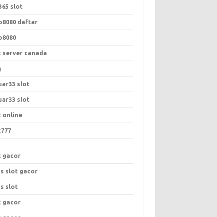
365 slot
8080 daftar
o8080
t server canada
场
uar33 slot
uar33 slot
t online
t777
t gacor
us slot gacor
us slot
t gacor