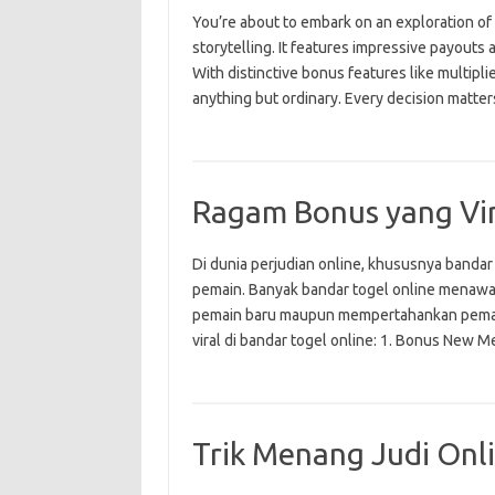
You’re about to embark on an exploration of
storytelling. It features impressive payouts
With distinctive bonus features like multipl
anything but ordinary. Every decision matte
Ragam Bonus yang Vir
Di dunia perjudian online, khususnya bandar 
pemain. Banyak bandar togel online menawa
pemain baru maupun mempertahankan pemain
viral di bandar togel online: 1. Bonus New
Trik Menang Judi Onl