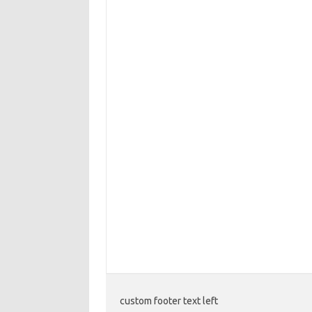
custom footer text left