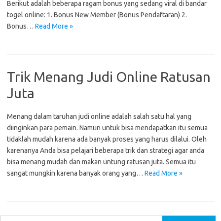
Berikut adalah beberapa ragam bonus yang sedang viral di bandar
togel online: 1. Bonus New Member (Bonus Pendaftaran) 2.
Bonus…
Read More »
Trik Menang Judi Online Ratusan
Juta
Menang dalam taruhan judi online adalah salah satu hal yang
diinginkan para pemain. Namun untuk bisa mendapatkan itu semua
tidaklah mudah karena ada banyak proses yang harus dilalui. Oleh
karenanya Anda bisa pelajari beberapa trik dan strategi agar anda
bisa menang mudah dan makan untung ratusan juta. Semua itu
sangat mungkin karena banyak orang yang…
Read More »