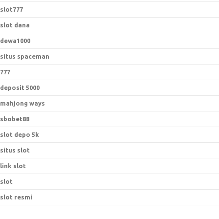
slot777
slot dana
dewa1000
situs spaceman
777
deposit 5000
mahjong ways
sbobet88
slot depo 5k
situs slot
link slot
slot
slot resmi