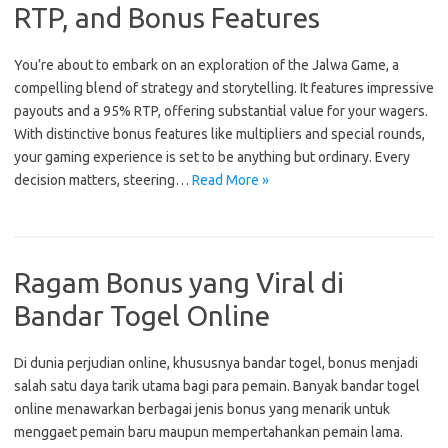
RTP, and Bonus Features
You’re about to embark on an exploration of the Jalwa Game, a
compelling blend of strategy and storytelling. It features impressive
payouts and a 95% RTP, offering substantial value for your wagers.
With distinctive bonus features like multipliers and special rounds,
your gaming experience is set to be anything but ordinary. Every
decision matters, steering…
Read More »
Ragam Bonus yang Viral di
Bandar Togel Online
Di dunia perjudian online, khususnya bandar togel, bonus menjadi
salah satu daya tarik utama bagi para pemain. Banyak bandar togel
online menawarkan berbagai jenis bonus yang menarik untuk
menggaet pemain baru maupun mempertahankan pemain lama.