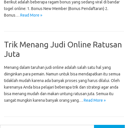
Berikut adalah beberapa ragam bonus yang sedang viral di bandar
togel online: 1. Bonus New Member (Bonus Pendaftaran) 2.
Bonus…
Read More »
Trik Menang Judi Online Ratusan
Juta
Menang dalam taruhan judi online adalah salah satu hal yang
diinginkan para pemain. Namun untuk bisa mendapatkan itu semua
tidaklah mudah karena ada banyak proses yang harus dilalui. Oleh
karenanya Anda bisa pelajari beberapa trik dan strategi agar anda
bisa menang mudah dan makan untung ratusan juta. Semua itu
sangat mungkin karena banyak orang yang…
Read More »