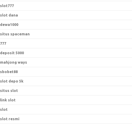
slot777
slot dana
dewa1000
situs spaceman
777
deposit 5000
mahjong ways
sbobet88
slot depo 5k
situs slot
link slot
slot
slot resmi