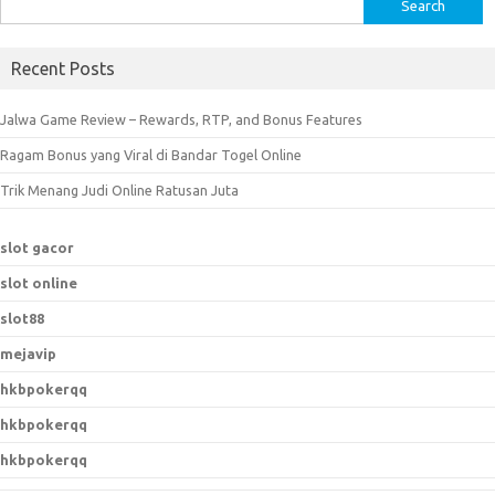
S
e
a
Recent Posts
r
c
Jalwa Game Review – Rewards, RTP, and Bonus Features
h
Ragam Bonus yang Viral di Bandar Togel Online
f
o
Trik Menang Judi Online Ratusan Juta
r
:
slot gacor
slot online
slot88
mejavip
hkbpokerqq
hkbpokerqq
hkbpokerqq