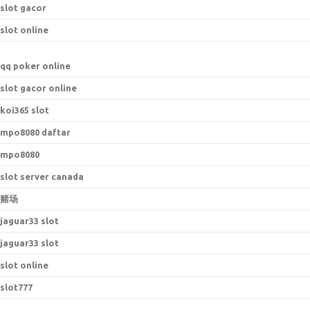
slot gacor
slot online
qq poker online
slot gacor online
koi365 slot
mpo8080 daftar
mpo8080
slot server canada
赌场
jaguar33 slot
jaguar33 slot
slot online
slot777