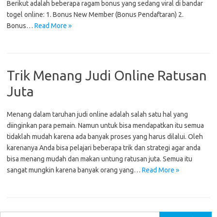
Berikut adalah beberapa ragam bonus yang sedang viral di bandar
togel online: 1. Bonus New Member (Bonus Pendaftaran) 2.
Bonus…
Read More »
Trik Menang Judi Online Ratusan
Juta
Menang dalam taruhan judi online adalah salah satu hal yang
diinginkan para pemain. Namun untuk bisa mendapatkan itu semua
tidaklah mudah karena ada banyak proses yang harus dilalui. Oleh
karenanya Anda bisa pelajari beberapa trik dan strategi agar anda
bisa menang mudah dan makan untung ratusan juta. Semua itu
sangat mungkin karena banyak orang yang…
Read More »