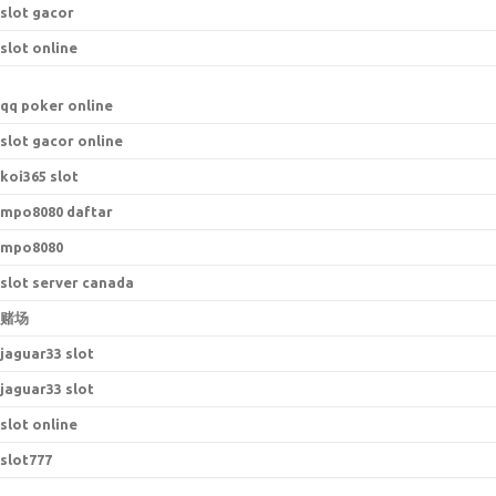
slot gacor
slot online
qq poker online
slot gacor online
koi365 slot
mpo8080 daftar
mpo8080
slot server canada
赌场
jaguar33 slot
jaguar33 slot
slot online
slot777