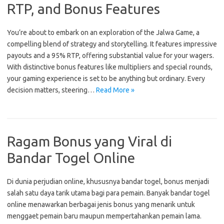
RTP, and Bonus Features
You’re about to embark on an exploration of the Jalwa Game, a
compelling blend of strategy and storytelling. It features impressive
payouts and a 95% RTP, offering substantial value for your wagers.
With distinctive bonus features like multipliers and special rounds,
your gaming experience is set to be anything but ordinary. Every
decision matters, steering…
Read More »
Ragam Bonus yang Viral di
Bandar Togel Online
Di dunia perjudian online, khususnya bandar togel, bonus menjadi
salah satu daya tarik utama bagi para pemain. Banyak bandar togel
online menawarkan berbagai jenis bonus yang menarik untuk
menggaet pemain baru maupun mempertahankan pemain lama.