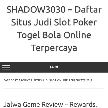
Skip
to
SHADOW3030 – Daftar
content
Situs Judi Slot Poker
Togel Bola Online
Terpercaya
Menu
CATEGORY ARCHIVES:
SITUS JUDI SLOT ONLINE TERPERCAYA 2019
Jalwa Game Review – Rewards,