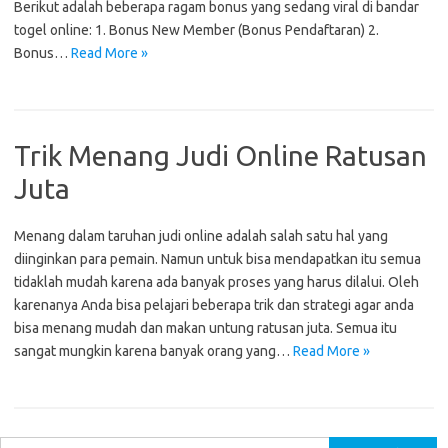
Berikut adalah beberapa ragam bonus yang sedang viral di bandar
togel online: 1. Bonus New Member (Bonus Pendaftaran) 2.
Bonus…
Read More »
Trik Menang Judi Online Ratusan
Juta
Menang dalam taruhan judi online adalah salah satu hal yang
diinginkan para pemain. Namun untuk bisa mendapatkan itu semua
tidaklah mudah karena ada banyak proses yang harus dilalui. Oleh
karenanya Anda bisa pelajari beberapa trik dan strategi agar anda
bisa menang mudah dan makan untung ratusan juta. Semua itu
sangat mungkin karena banyak orang yang…
Read More »