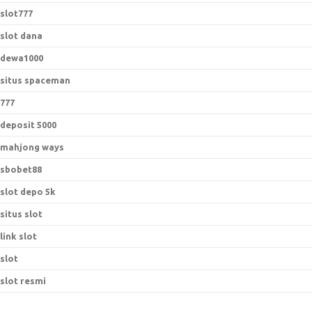
slot777
slot dana
dewa1000
situs spaceman
777
deposit 5000
mahjong ways
sbobet88
slot depo 5k
situs slot
link slot
slot
slot resmi