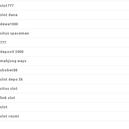
slot777
slot dana
dewa1000
situs spaceman
777
deposit 5000
mahjong ways
sbobet88
slot depo 5k
situs slot
link slot
slot
slot resmi