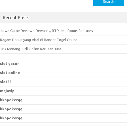
S
e
a
Recent Posts
r
c
Jalwa Game Review – Rewards, RTP, and Bonus Features
h
Ragam Bonus yang Viral di Bandar Togel Online
f
o
Trik Menang Judi Online Ratusan Juta
r
:
slot gacor
slot online
slot88
mejavip
hkbpokerqq
hkbpokerqq
hkbpokerqq