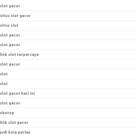
slot gacor
situs slot gacor
situs slot
slot gacor
slot gacor
link slot terpercaya
slot gacor
slot
slot
slot gacor hari ini
slot gacor
sbotop
link slot gacor
judi bola parlay