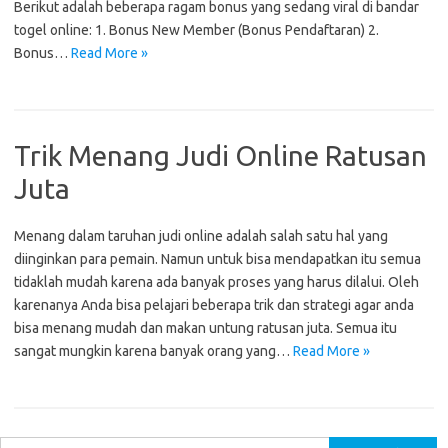
Berikut adalah beberapa ragam bonus yang sedang viral di bandar
togel online: 1. Bonus New Member (Bonus Pendaftaran) 2.
Bonus…
Read More »
Trik Menang Judi Online Ratusan
Juta
Menang dalam taruhan judi online adalah salah satu hal yang
diinginkan para pemain. Namun untuk bisa mendapatkan itu semua
tidaklah mudah karena ada banyak proses yang harus dilalui. Oleh
karenanya Anda bisa pelajari beberapa trik dan strategi agar anda
bisa menang mudah dan makan untung ratusan juta. Semua itu
sangat mungkin karena banyak orang yang…
Read More »